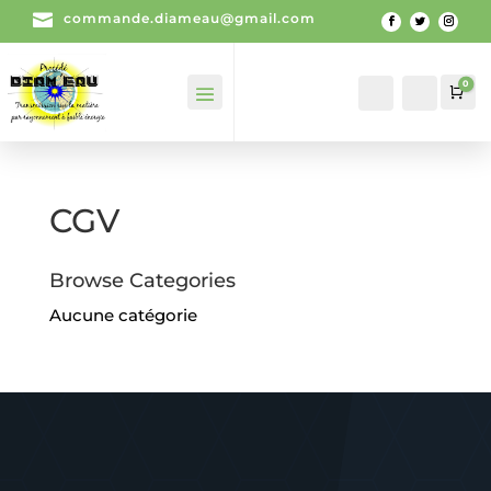

commande.diameau@gmail.com
0
Mon
Recherch
Pan
compte
CGV
Browse Categories
Aucune catégorie