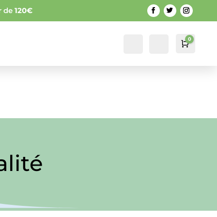
ir de
120€
0
Mon
Recherche
Panier
0,0
compte
lité