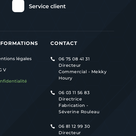
Service client
NFORMATIONS
CONTACT
ntions légales
06 75 08 41 31

Directeur
G V
Commercial - Mekky
Houry
nfidentialité
06 03 11 56 83

Directrice
Fabrication -
Séverine Rouleau
06 81 12 99 30

Directeur