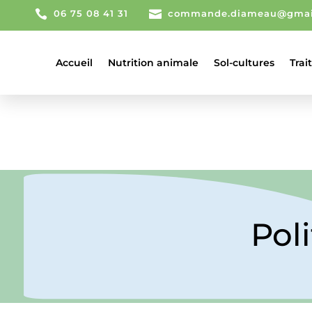

06 75 08 41 31

commande.diameau@gmai
Accueil
Nutrition animale
Sol-cultures
Trai
Pol