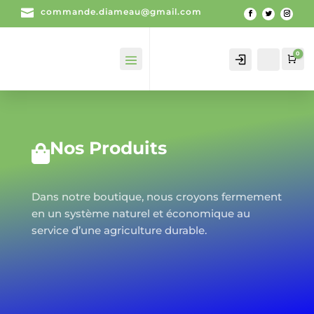

commande.diameau@gmail.com
0
Mon
Recherch
Pan
compte
Nos Produits

Dans notre boutique, nous croyons fermement
en un système naturel et économique au
service d’une agriculture durable.