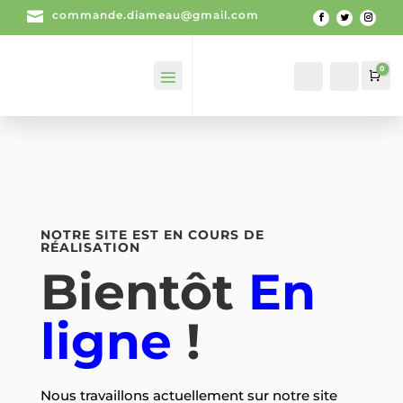

commande.diameau@gmail.com
0
Mon
Recherch
Pan
compte
NOTRE SITE EST EN COURS DE
RÉALISATION
B
ientôt
En
ligne
!
Nous travaillons actuellement sur notre site