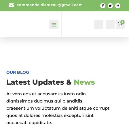

commande.diameau@gmail.com
0
Mon
Recherch
Pan
compte
OUR BLOG
Latest Updates &
News
At vero eos et accusamus iusto odio
dignissimos ducimus qui blanditiis
praesentium voluptatum deleniti atque corrupti
quos at dolores molestias excepturi sint
occaecati cupiditate.