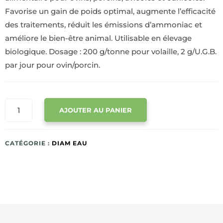
Favorise un gain de poids optimal, augmente l’efficacité
des traitements, réduit les émissions d’ammoniac et
améliore le bien-être animal. Utilisable en élevage
biologique. Dosage : 200 g/tonne pour volaille, 2 g/U.G.B.
par jour pour ovin/porcin.
QUANTITÉ
AJOUTER AU PANIER
DE
NUTRITION
ANIMALE
CATÉGORIE :
DIAM EAU
–
DIAM-
EAU
–
O²LICE