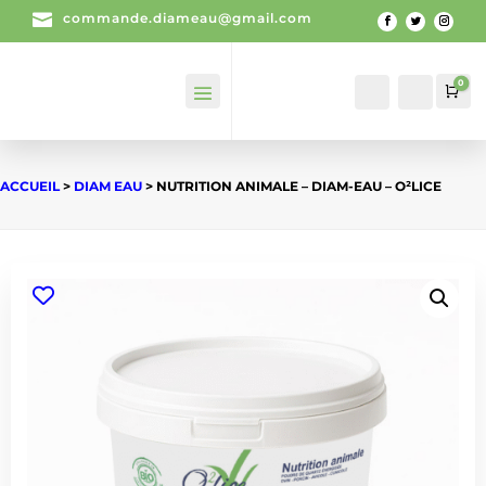

commande.diameau@gmail.com
0
Mon
Recherch
Pan
compte
ACCUEIL
>
DIAM EAU
> NUTRITION ANIMALE – DIAM-EAU – O²LICE